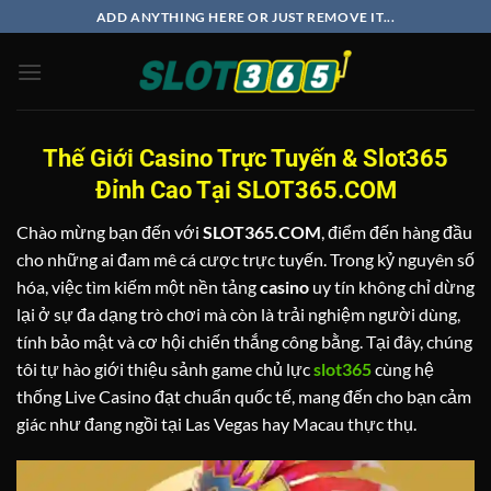
Bỏ
ADD ANYTHING HERE OR JUST REMOVE IT...
qua
nội
dung
Thế Giới Casino Trực Tuyến & Slot365
Đỉnh Cao Tại SLOT365.COM
Chào mừng bạn đến với
SLOT365.COM
, điểm đến hàng đầu
cho những ai đam mê cá cược trực tuyến. Trong kỷ nguyên số
hóa, việc tìm kiếm một nền tảng
casino
uy tín không chỉ dừng
lại ở sự đa dạng trò chơi mà còn là trải nghiệm người dùng,
tính bảo mật và cơ hội chiến thắng công bằng. Tại đây, chúng
tôi tự hào giới thiệu sảnh game chủ lực
slot365
cùng hệ
thống Live Casino đạt chuẩn quốc tế, mang đến cho bạn cảm
giác như đang ngồi tại Las Vegas hay Macau thực thụ.