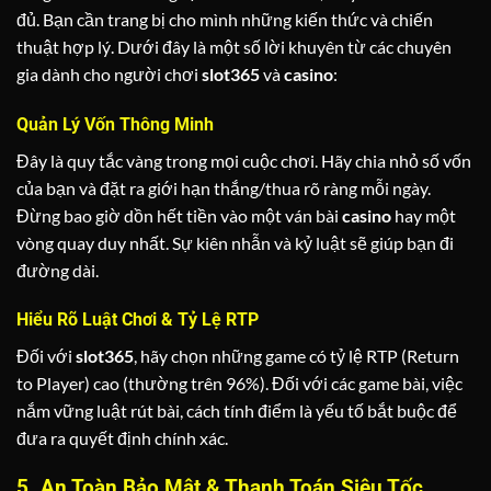
đủ. Bạn cần trang bị cho mình những kiến thức và chiến
thuật hợp lý. Dưới đây là một số lời khuyên từ các chuyên
gia dành cho người chơi
slot365
và
casino
:
Quản Lý Vốn Thông Minh
Đây là quy tắc vàng trong mọi cuộc chơi. Hãy chia nhỏ số vốn
của bạn và đặt ra giới hạn thắng/thua rõ ràng mỗi ngày.
Đừng bao giờ dồn hết tiền vào một ván bài
casino
hay một
vòng quay duy nhất. Sự kiên nhẫn và kỷ luật sẽ giúp bạn đi
đường dài.
Hiểu Rõ Luật Chơi & Tỷ Lệ RTP
Đối với
slot365
, hãy chọn những game có tỷ lệ RTP (Return
to Player) cao (thường trên 96%). Đối với các game bài, việc
nắm vững luật rút bài, cách tính điểm là yếu tố bắt buộc để
đưa ra quyết định chính xác.
5. An Toàn Bảo Mật & Thanh Toán Siêu Tốc