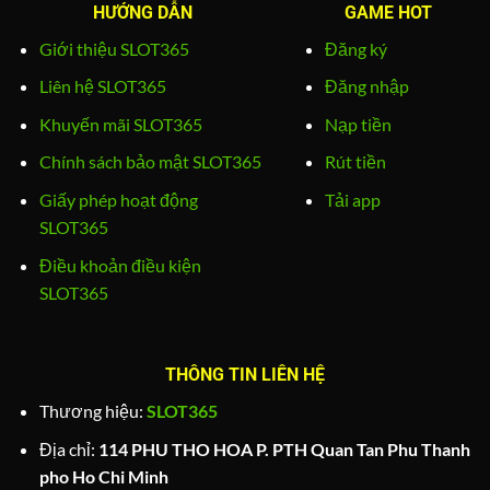
HƯỚNG DẪN
GAME HOT
Giới thiệu SLOT365
Đăng ký
Liên hệ SLOT365
Đăng nhập
Khuyến mãi SLOT365
Nạp tiền
Chính sách bảo mật SLOT365
Rút tiền
Giấy phép hoạt động
Tải app
SLOT365
Điều khoản điều kiện
SLOT365
THÔNG TIN LIÊN HỆ
Thương hiệu:
SLOT365
Địa chỉ:
114 PHU THO HOA P. PTH Quan Tan Phu Thanh
pho Ho Chi Minh