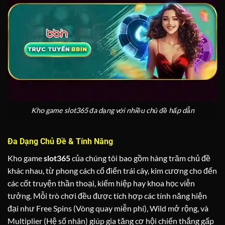
Kho game slot365 đa dạng với nhiều chủ đề hấp dẫn
Đa Dạng Chủ Đề & Tính Năng
Kho game
slot365
của chúng tôi bao gồm hàng trăm chủ đề
khác nhau, từ phong cách cổ điển trái cây, kim cương cho đến
các cốt truyện thần thoại, kiếm hiệp hay khoa học viễn
tưởng. Mỗi trò chơi đều được tích hợp các tính năng hiện
đại như Free Spins (Vòng quay miễn phí), Wild mở rộng, và
Multiplier (Hệ số nhân) giúp gia tăng cơ hội chiến thắng gấp