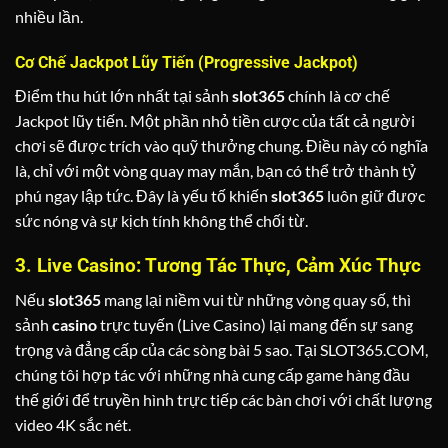
nhiều lần.
Cơ Chế Jackpot Lũy Tiến (Progressive Jackpot)
Điểm thu hút lớn nhất tại sảnh
slot365
chính là cơ chế
Jackpot lũy tiến. Một phần nhỏ tiền cược của tất cả người
chơi sẽ được trích vào quỹ thưởng chung. Điều này có nghĩa
là, chỉ với một vòng quay may mắn, bạn có thể trở thành tỷ
phú ngay lập tức. Đây là yếu tố khiến
slot365
luôn giữ được
sức nóng và sự kịch tính không thể chối từ.
3. Live Casino: Tương Tác Thực, Cảm Xúc Thực
Nếu
slot365
mang lại niềm vui từ những vòng quay số, thì
sảnh
casino
trực tuyến (Live Casino) lại mang đến sự sang
trọng và đẳng cấp của các sòng bài 5 sao. Tại SLOT365.COM,
chúng tôi hợp tác với những nhà cung cấp game hàng đầu
thế giới để truyền hình trực tiếp các bàn chơi với chất lượng
video 4K sắc nét.