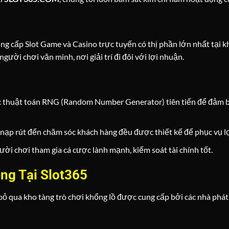
ung cấp Slot Game và Casino trực tuyến có thị phần lớn nhất tạ
ười chơi văn minh, nơi giải trí đi đôi với lợi nhuận.
ác thuật toán RNG (Random Number Generator) tiên tiến để đảm b
nạp rút đến chăm sóc khách hàng đều được thiết kế để phục vụ lợi
ời chơi tham gia cá cược lành mạnh, kiểm soát tài chính tốt.
ạng Tại Slot365
bỏ qua kho tàng trò chơi khổng lồ được cung cấp bởi các nhà phá