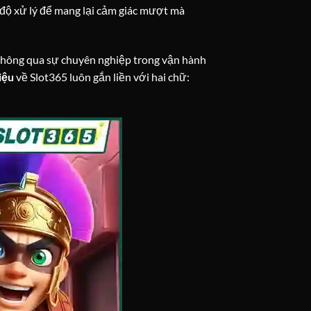
c độ xử lý để mang lại cảm giác mượt mà
h thông qua sự chuyên nghiệp trong vận hành
iệu
về Slot365 luôn gắn liền với hai chữ: