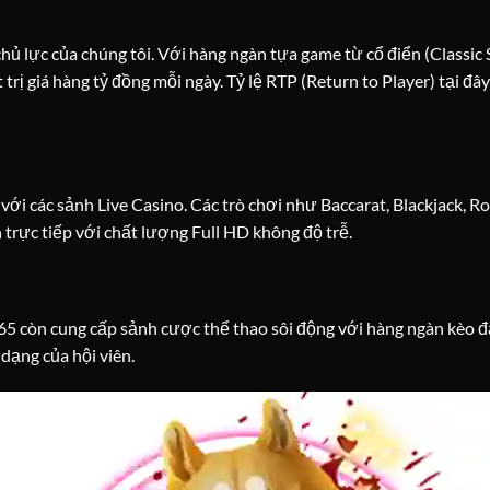
chủ lực của chúng tôi. Với hàng ngàn tựa game từ cổ điển (Classic S
 trị giá hàng tỷ đồng mỗi ngày. Tỷ lệ RTP (Return to Player) tại 
 với các sảnh Live Casino. Các trò chơi như Baccarat, Blackjack, 
 trực tiếp với chất lượng Full HD không độ trễ.
65 còn cung cấp sảnh cược thể thao sôi động với hàng ngàn kèo đ
dạng của hội viên.