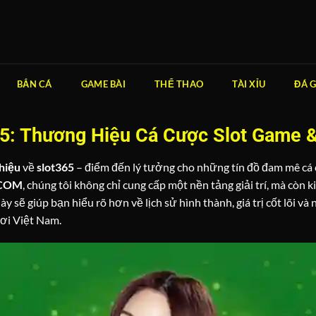
BẮN CÁ
GAME BÀI
THỂ THAO
TÀI XỈU
ĐÁ 
65: Thương Hiệu Cá Cược Slot Game 
thiệu
về
slot365
– điểm đến lý tưởng cho những tín đồ đam mê cá c
.COM
, chúng tôi không chỉ cung cấp một nền tảng giải trí, mà còn 
này sẽ giúp bạn hiểu rõ hơn về lịch sử hình thành, giá trị cốt lõi 
hơi Việt Nam.