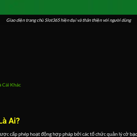
Giao diện trang chủ Slot365 hiện đại và thân thiện với người dùng
à Cái Khác
Là Ai?
ược cấp phép hoạt động hợp pháp bởi các tổ chức quản lý cờ bạc u