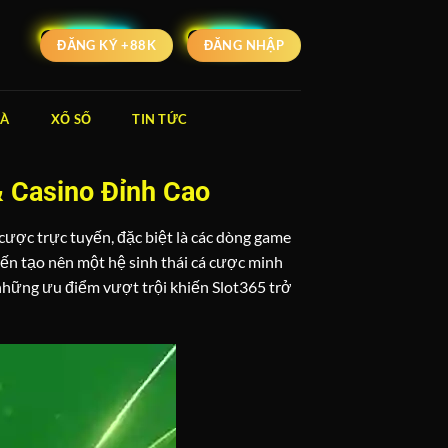
ĐĂNG KÝ +88K
ĐĂNG NHẬP
GÀ
XỔ SỐ
TIN TỨC
& Casino Đỉnh Cao
ược trực tuyến, đặc biệt là các dòng game
kiến tạo nên một hệ sinh thái cá cược minh
và những ưu điểm vượt trội khiến Slot365 trở