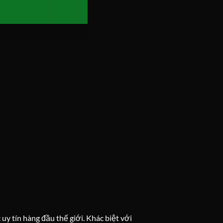
y tín hàng đầu thế giới. Khác biệt với