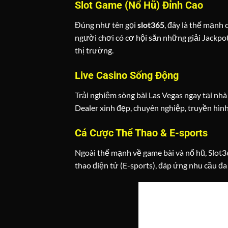
Slot Game (Nổ Hũ) Đỉnh Cao
Đúng như tên gọi
slot365
, đây là thế mạnh 
người chơi có cơ hội săn những giải Jackpot
thị trường.
Live Casino Sống Động
Trải nghiệm sòng bài Las Vegas ngay tại nhà
Dealer xinh đẹp, chuyên nghiệp, truyền hình
Cá Cược Thể Thao & E-sports
Ngoài thế mạnh về game bài và nổ hũ, Slot3
thao điện tử (E-sports), đáp ứng nhu cầu đa 