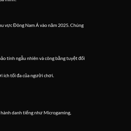
i khu vực Đông Nam Á vào năm 2025. Chúng
ảo tính ngẫu nhiên và công bằng tuyệt đối
 ích tối đa của người chơi.
t hành danh tiếng như Microgaming,