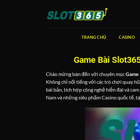
Bỏ
qua
nội
dung
TRANG CHỦ
CASINO
Game Bài Slot36
Chào mừng bạn đến với chuyên mục
Game 
Không chỉ nổi tiếng với các trò chơi quay 
bài bản, tích hợp công nghệ hiện đại và cam
Nam và những siêu phẩm Casino quốc tế, tạo