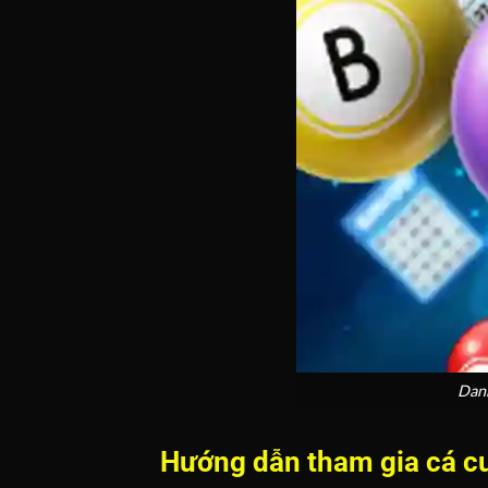
Danh
Hướng dẫn tham gia cá 