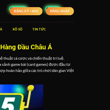
ĐĂNG KÝ +88K
ĐĂNG NHẬP
GÀ
XỔ SỐ
TIN TỨC
 Hàng Đầu Châu Á
thuật cá cược và chiến thuật trí tuệ.
ua sảnh game bài (card games) được đầu tư
hợp hoàn hảo giữa các trò chơi dân gian Việt