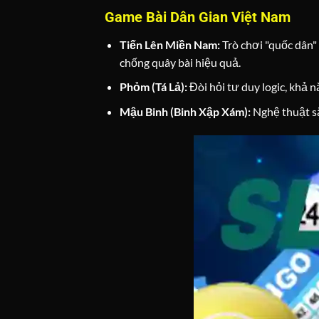
Game Bài Dân Gian Việt Nam
Tiến Lên Miền Nam:
Trò chơi "quốc dân"
chống quây bài hiệu quả.
Phỏm (Tá Lả):
Đòi hỏi tư duy logic, khả 
Mậu Binh (Binh Xập Xám):
Nghệ thuật sắp