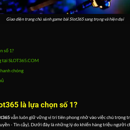
Giao diện trang chủ sảnh game bài Slot365 sang trọng và hiện đại
n số 1?
ng tại SLOT365.COM
nhanh chóng
hủ
ot365 là lựa chọn số 1?
ot365
vẫn luôn giữ vững vị trí tiên phong nhờ vào việc chú trọng 
ền - Tin cậy). Dưới đây là những lý do khiến hàng triệu người ch