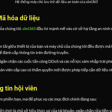
Hệ thống máy chủ lưu trữ dữ liệu an toàn của slot365
ã hóa dữ liệu
ủa chúng tôi.
slot365
đầu tư mạnh mẽ vào cơ sở hạ tầng an ninh m
n tải giữa thiết bị của bạn và máy chủ của chúng tôi đều được m
ể đánh cắp thông tin trên đường truyền.
găn chặn các cuộc tấn công DDoS và các nỗ lực xâm nhập trái phé
n viên cấp cao có thẩm quyền mới được phép tiếp cận dữ liệu n
 tin hội viên
àm phiền bạn, mà để phục vụ các mục đích chính đáng sau:
 chơi là chủ sở hữu thực sự của tài khoản, ngăn chặn rửa tiền và