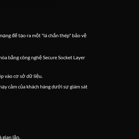
ạng để tạo ra một "lá chắn thép" bảo vệ
ã hóa bằng công nghệ Secure Socket Layer
p vào cơ sở dữ liệu.
hạy cảm của khách hàng dưới sự giám sát
 gian lận.