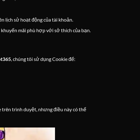
 lịch sử hoạt động của tài khoản.
h khuyến mãi phù hợp với sở thích của bạn.
ot365
, chúng tôi sử dụng Cookie để:
 trên trình duyệt, nhưng điều này có thể