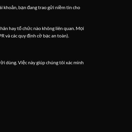
tài khoản, bạn đang trao gửi niềm tin cho
 nhân hay tổ chức nào không liên quan. Mọi
 và các quy định cờ bạc an toàn).
ời dùng. Việc này giúp chúng tôi xác minh