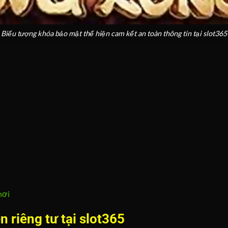
Biểu tượng khóa bảo mật thể hiện cam kết an toàn thông tin tại slot365
hơi
 riêng tư tại slot365