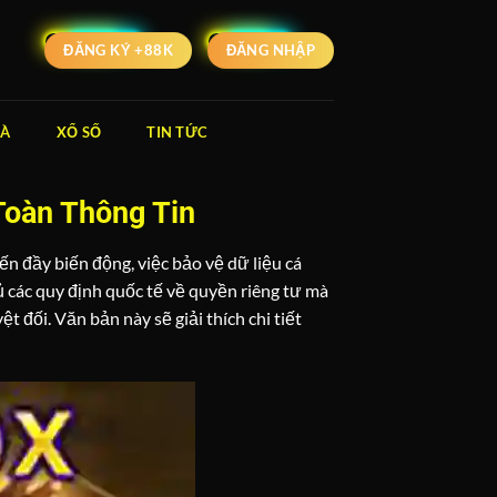
ĐĂNG KÝ +88K
ĐĂNG NHẬP
GÀ
XỔ SỐ
TIN TỨC
Toàn Thông Tin
ến đầy biến động, việc bảo vệ dữ liệu cá
ủ các quy định quốc tế về quyền riêng tư mà
 đối. Văn bản này sẽ giải thích chi tiết