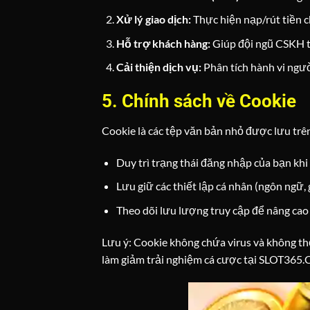
Xử lý giao dịch:
Thực hiện nạp/rút tiền c
Hỗ trợ khách hàng:
Giúp đội ngũ CSKH tạ
Cải thiện dịch vụ:
Phân tích hành vi ngườ
5. Chính sách về Cookie
Cookie là các tệp văn bản nhỏ được lưu trê
Duy trì trạng thái đăng nhập của bạn khi
Lưu giữ các thiết lập cá nhân (ngôn ngữ, 
Theo dõi lưu lượng truy cập để nâng cao 
Lưu ý: Cookie không chứa virus và không thể
làm giảm trải nghiệm cá cược tại SLOT365