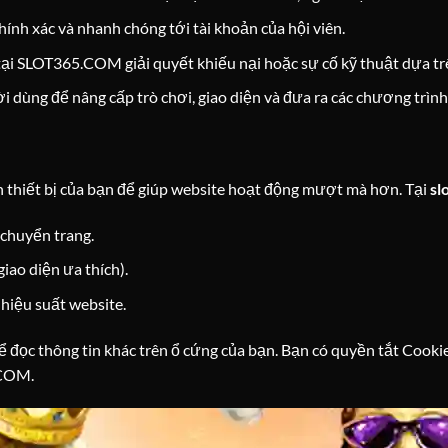
hính xác và nhanh chóng tới tài khoản của hội viên.
i SLOT365.COM giải quyết khiếu nại hoặc sự cố kỹ thuật dựa trên
i dùng để nâng cấp trò chơi, giao diện và đưa ra các chương trìn
n thiết bị của bạn để giúp website hoạt động mượt mà hơn. Tại
sl
 chuyển trang.
giao diện ưa thích).
hiệu suất website.
 đọc thông tin khác trên ổ cứng của bạn. Bạn có quyền tắt Cookie
.COM.