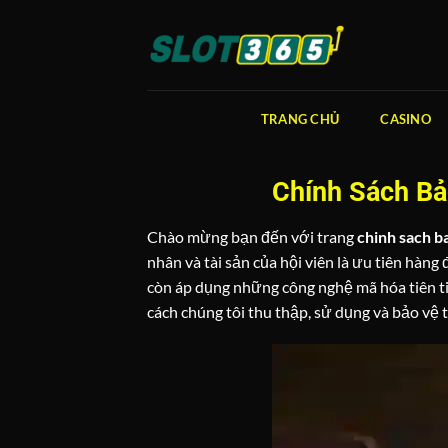
Bỏ
qua
nội
dung
TRANG CHỦ
CASINO
Chính Sách Bả
Chào mừng bạn đến với trang
chinh sach b
nhân và tài sản của hội viên là ưu tiên hàn
còn áp dụng những công nghệ mã hóa tiên tiế
cách chúng tôi thu thập, sử dụng và bảo vệ 