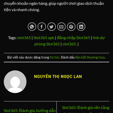
chuyển khoản ngân hàng, giúp người chơi giao dịch thuận
tiện và nhanh chóng.
Tags:
slot365
|
Slot365 apk
|
đăng nhập Slot365
|
link dự
phòng Slot365
|
slot365.
|
Bài viết này được đăng trong
tin tức
. Đánh dấu
liên kết thường trực
.
NGUYỄN THỊ NGỌC LAN
Slot365: Đánh giá nền tảng
Slot365: Đánh giá, hướng dẫn