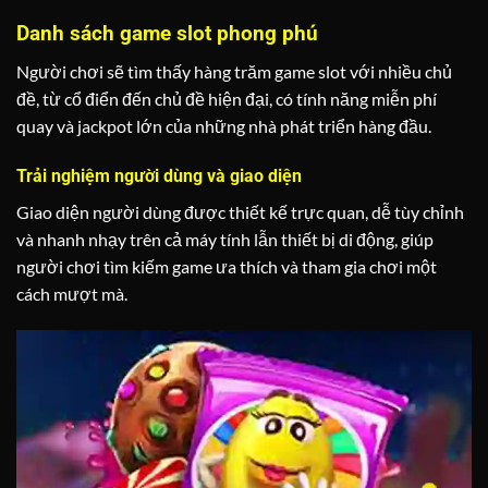
Danh sách game slot phong phú
Người chơi sẽ tìm thấy hàng trăm game slot với nhiều chủ
đề, từ cổ điển đến chủ đề hiện đại, có tính năng miễn phí
quay và jackpot lớn của những nhà phát triển hàng đầu.
Trải nghiệm người dùng và giao diện
Giao diện người dùng được thiết kế trực quan, dễ tùy chỉnh
và nhanh nhạy trên cả máy tính lẫn thiết bị di động, giúp
người chơi tìm kiếm game ưa thích và tham gia chơi một
cách mượt mà.