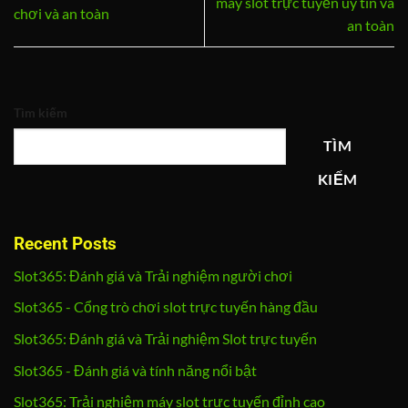
máy slot trực tuyến uy tín và
chơi và an toàn
an toàn
Tìm kiếm
TÌM
KIẾM
Recent Posts
Slot365: Đánh giá và Trải nghiệm người chơi
Slot365 - Cổng trò chơi slot trực tuyến hàng đầu
Slot365: Đánh giá và Trải nghiệm Slot trực tuyến
Slot365 - Đánh giá và tính năng nổi bật
Slot365: Trải nghiệm máy slot trực tuyến đỉnh cao