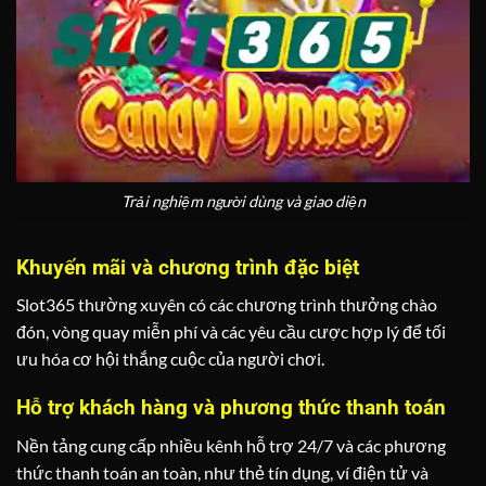
Trải nghiệm người dùng và giao diện
Khuyến mãi và chương trình đặc biệt
Slot365 thường xuyên có các chương trình thưởng chào
đón, vòng quay miễn phí và các yêu cầu cược hợp lý để tối
ưu hóa cơ hội thắng cuộc của người chơi.
Hỗ trợ khách hàng và phương thức thanh toán
Nền tảng cung cấp nhiều kênh hỗ trợ 24/7 và các phương
thức thanh toán an toàn, như thẻ tín dụng, ví điện tử và