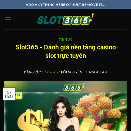
Bỏ
ADD ANYTHING HERE OR JUST REMOVE IT...
qua
nội
dung
TIN TỨC
Slot365 - Đánh giá nền tảng casino
slot trực tuyến
ĐĂNG VÀO
17-07-2026
BỞI
NGUYỄN THỊ NGỌC LAN
17
Th07