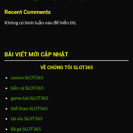
Recent Comments
Không có bình luận nào để hiển thị.
BÀI VIẾT MỚI CẬP NHẬT
VỀ CHÚNG TÔI SLOT365
casino SLOT365
bắn cá SLOT365
game bài SLOT365
thể thao SLOT365
tài xỉu SLOT365
đá gà SLOT365