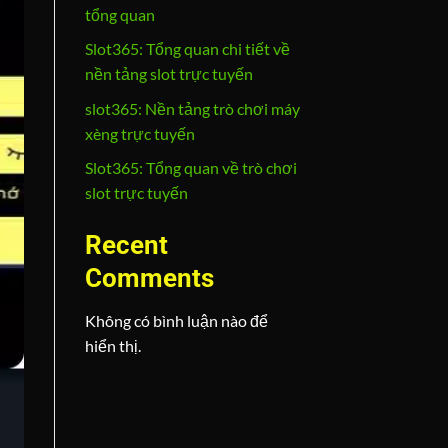
tổng quan
Slot365: Tổng quan chi tiết về
nền tảng slot trực tuyến
slot365: Nền tảng trò chơi máy
xèng trực tuyến
Slot365: Tổng quan về trò chơi
slot trực tuyến
Recent
Comments
Không có bình luận nào để
hiển thị.