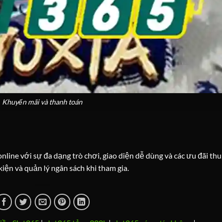
Khuyến mãi và thanh toán
online với sự đa dạng trò chơi, giao diện dễ dùng và các ưu đãi thu
kiện và quản lý ngân sách khi tham gia.