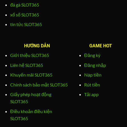
đá gà SLOT365
xổ số SLOT365
tin tức SLOT365
HƯỚNG DẪN
GAME HOT
Giới thiệu SLOT365
Đăng ký
Liên hệ SLOT365
Đăng nhập
Khuyến mãi SLOT365
Nạp tiền
Chính sách bảo mật SLOT365
Rút tiền
Giấy phép hoạt động
Tải app
SLOT365
Điều khoản điều kiện
SLOT365