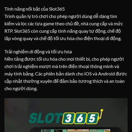
Tính năng nổi bật của Slot365
Trình quản lý trò chơi cho phép người dùng dễ dàng tìm
kiếm và lọc các tựa game theo chủ đề, nhà cung cấp và mức
RTP. Slot365 còn cung cấp tính năng quay tự động, chế độ
lặp vòng quay và chế độ tối ưu hóa cho điện thoại di động.
Trải nghiệm di động và tối ưu hóa
Nền tảng được tối ưu hóa cho mọi thiết bị, cho phép người
chơi trải nghiệm mượt mà trên điện thoại thông minh và
máy tính bảng. Các phiên bản dành cho iOS và Android được
cập nhật thường xuyên để đảm bảo tương thích và an toàn
cho người dùng.