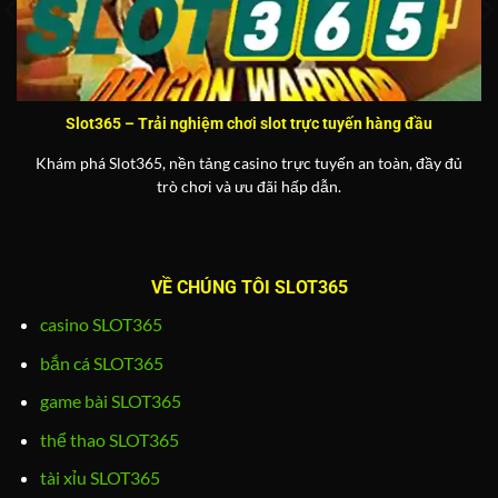
Slot365 – Trải nghiệm chơi slot trực tuyến hàng đầu
Khám phá Slot365, nền tảng casino trực tuyến an toàn, đầy đủ
trò chơi và ưu đãi hấp dẫn.
VỀ CHÚNG TÔI SLOT365
casino SLOT365
bắn cá SLOT365
game bài SLOT365
thể thao SLOT365
tài xỉu SLOT365