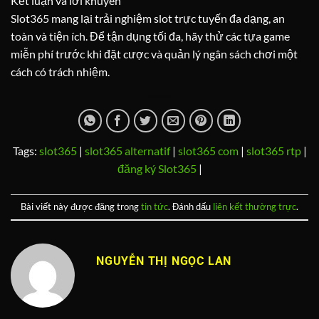
Kết luận và lời khuyên
Slot365 mang lại trải nghiệm slot trực tuyến đa dạng, an
toàn và tiện ích. Để tận dụng tối đa, hãy thử các tựa game
miễn phí trước khi đặt cược và quản lý ngân sách chơi một
cách có trách nhiệm.
Tags:
slot365
|
slot365 alternatif
|
slot365 com
|
slot365 rtp
|
đăng ký Slot365
|
Bài viết này được đăng trong
tin tức
. Đánh dấu
liên kết thường trực
.
NGUYỄN THỊ NGỌC LAN