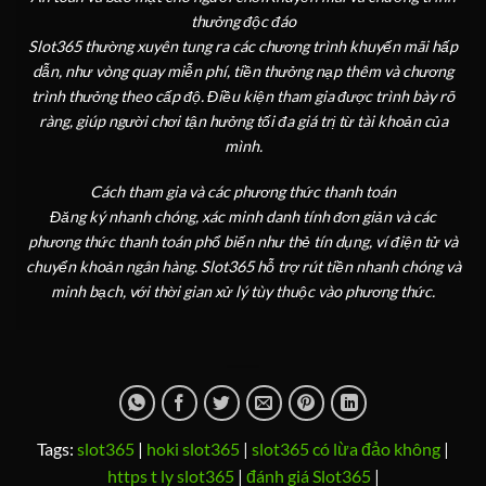
thưởng độc đáo
Slot365 thường xuyên tung ra các chương trình khuyến mãi hấp
dẫn, như vòng quay miễn phí, tiền thưởng nạp thêm và chương
trình thưởng theo cấp độ. Điều kiện tham gia được trình bày rõ
ràng, giúp người chơi tận hưởng tối đa giá trị từ tài khoản của
mình.
Cách tham gia và các phương thức thanh toán
Đăng ký nhanh chóng, xác minh danh tính đơn giản và các
phương thức thanh toán phổ biến như thẻ tín dụng, ví điện tử và
chuyển khoản ngân hàng. Slot365 hỗ trợ rút tiền nhanh chóng và
minh bạch, với thời gian xử lý tùy thuộc vào phương thức.
Tags:
slot365
|
hoki slot365
|
slot365 có lừa đảo không
|
https t ly slot365
|
đánh giá Slot365
|