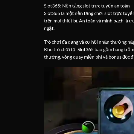
Slot365: Nền tảng slot trực tuyến an toàn
Slot365 là một nền tảng chơi slot trực tuy
trên mọi thiết bị. An toàn và minh bạch là 
ngặt.
Trò chơi đa dạng và cơ hội nhận thưởng hấ
Kho trò chơi tại Slot365 bao gồm hàng trăm 
thưởng, vòng quay miễn phí và bonus độc đá