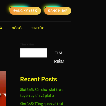
ĐĂNG KÝ +88K
ĐĂNG NHẬP
GÀ
XỔ SỐ
TIN TỨC
Tìm kiếm
TÌM
KIẾM
Recent Posts
Slot365: Sân chơi slot trực
tuyến uy tín và giải trí
Slot365: Tổng quan và trải