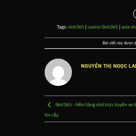
Tags:
slot365
|
casino Slot365
|
asia sl
Bài viết này được 
NGUYỄN THỊ NGỌC LA
Slot365 - Nền tảng slot trực tuyến an 
tin cậy