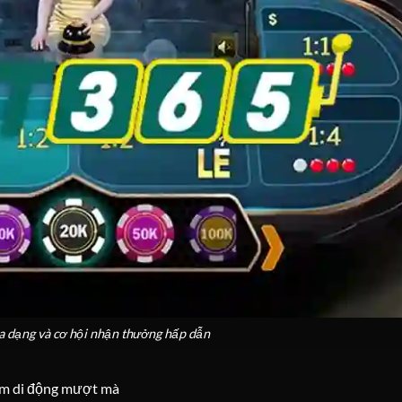
đa dạng và cơ hội nhận thưởng hấp dẫn
iệm di động mượt mà