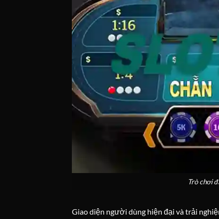
Trò chơi 
Giao diện người dùng hiện đại và trải ngh