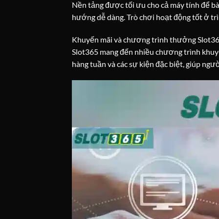
Nền tảng được tối ưu cho cả máy tính để bàn
hướng dễ dàng. Trò chơi hoạt động tốt ở tr
Khuyến mãi và chương trình thưởng Slot3
Slot365 mang đến nhiều chương trình khuy
hàng tuần và các sự kiện đặc biệt, giúp ngườ