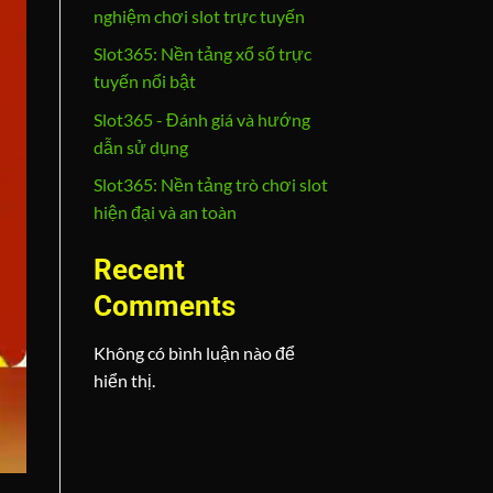
nghiệm chơi slot trực tuyến
Slot365: Nền tảng xổ số trực
tuyến nổi bật
Slot365 - Đánh giá và hướng
dẫn sử dụng
Slot365: Nền tảng trò chơi slot
hiện đại và an toàn
Recent
Comments
Không có bình luận nào để
hiển thị.