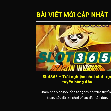
BÀI VIẾT MỚI CẬP NHẬT
o trực tuyến
Slot365 – Trải nghiệm chơi slot trự
tuyến hàng đầu
c tuyến nổi bật,
Khám phá Slot365, nền tảng casino trực tuyến
hương trình[...]
toàn, đầy đủ trò chơi và ưu đãi hấp dẫn.