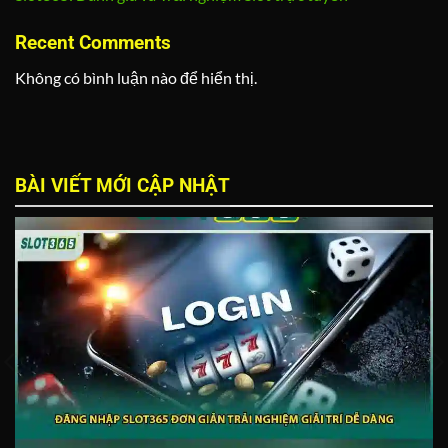
Recent Comments
Không có bình luận nào để hiển thị.
BÀI VIẾT MỚI CẬP NHẬT