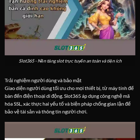
Slot365 - Nền tảng slot trực tuyến an toàn và tiện ích
Trải nghiệm người dùng và bảo mật
Giao diện người dùng tối ưu cho mọi thiết bị, từ máy tính để
bàn đến điện thoại di động. Slot365 áp dụng công nghệ mã
hóa SSL, xác thực hai yếu tố và biện pháp chống gian lận để
bảo vệ tài sản và thông tin người chơi.