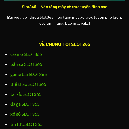
Slot365 – Nền tảng máy xè trực tuyến đỉnh cao
Bài viết giới thiệu Slot365, nền tảng máy xè trực tuyến phổ biến,
các tính năng, bảo mật và[...]
VỀ CHÚNG TÔI SLOT365
casino SLOT365
bắn cá SLOT365
game bài SLOT365
thể thao SLOT365
tài xỉu SLOT365
đá gà SLOT365
xổ số SLOT365
tin tức SLOT365