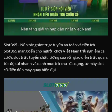
Slot365 - Nền tảng slot trực tuyến an toàn và tiện ích
Slot365 mang đến cho người chơi Việt Nam trải nghiệm cá
cược slot trực tuyến chất lượng cao với giao diện trực quan,
tốc độ tải nhanh và danh mục trò chơi đa dạng, từ máy slot
cổ điển đến máy quay hiện đại.