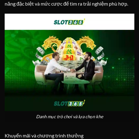
năng đặc biệt và mức cược để tìm ra trải nghiệm phù hợp.
Danh mục trò chơi và lựa chọn khe
Khuyến mãi và chương trình thưởng