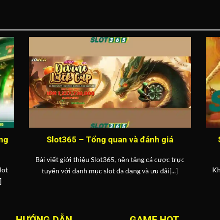
ảng
Slot365 – Tổng quan và đánh giá
Bài viết giới thiệu Slot365, nền tảng cá cược trực
lot
Kh
tuyến với danh mục slot đa dạng và ưu đãi[...]
]
HƯỚNG DẪN
GAME HOT