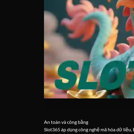
An toàn và công bằng
Slot365 áp dụng công nghệ mã hóa dữ liệu,