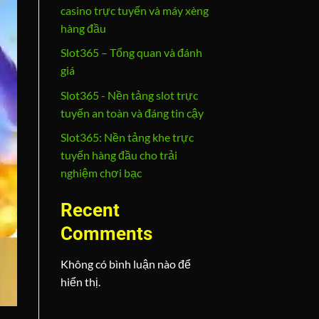
casino trực tuyến và máy xèng
hàng đầu
Slot365 – Tổng quan và đánh
giá
Slot365 - Nền tảng slot trực
tuyến an toàn và đáng tin cậy
Slot365: Nền tảng khe trực
tuyến hàng đầu cho trải
nghiệm chơi bạc
Recent
Comments
Không có bình luận nào để
hiển thị.