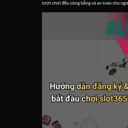
lượt chơi đều công bằng và an toàn cho ng