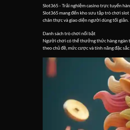
Slot365 - Trải nghiệm casino trực tuyến hà
Slot365 mang đến kho sưu tập trò chơi slot 
chân thực và giao diện người dùng tối giản.
Danh sách trò chơi nổi bật
Người chơi có thể thưởng thức hàng ngàn tự
theo chủ đề, mức cược và tính năng đặc sắc 