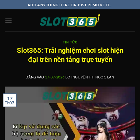
Bỏ
ADD ANYTHING HERE OR JUST REMOVE IT...
qua
nội
dung
TIN TỨC
Slot365: Trải nghiệm chơi slot hiện
đại trên nền tảng trực tuyến
ĐĂNG VÀO
17-07-2026
BỞI
NGUYỄN THỊ NGỌC LAN
17
Th07