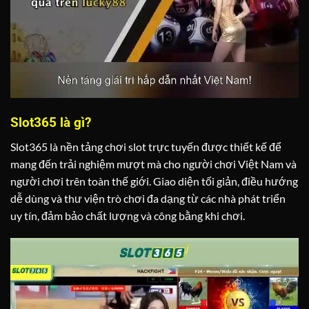
Slot365 là gì?
Slot365 là nền tảng chơi slot trực tuyến được thiết kế để
mang đến trải nghiệm mượt mà cho người chơi Việt Nam và
người chơi trên toàn thế giới. Giao diện tối giản, điều hướng
dễ dùng và thư viện trò chơi đa dạng từ các nhà phát triển
uy tín, đảm bảo chất lượng và công bằng khi chơi.