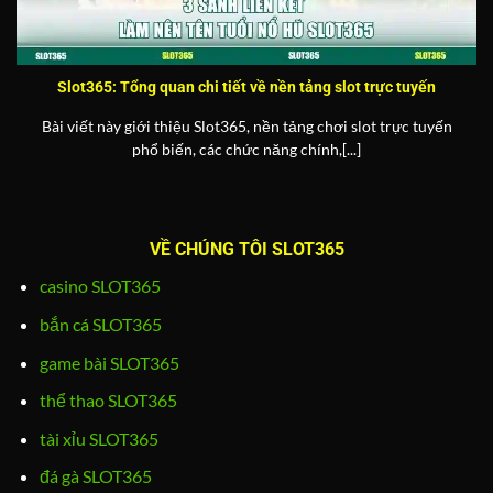
Slot365: Tổng quan chi tiết về nền tảng slot trực tuyến
Bài viết này giới thiệu Slot365, nền tảng chơi slot trực tuyến
phổ biến, các chức năng chính,[...]
VỀ CHÚNG TÔI SLOT365
casino SLOT365
bắn cá SLOT365
game bài SLOT365
thể thao SLOT365
tài xỉu SLOT365
đá gà SLOT365