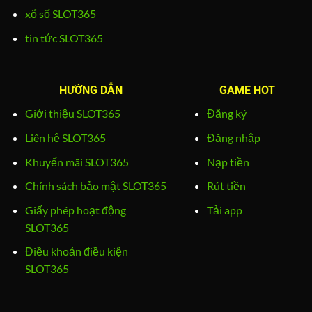
xổ số SLOT365
tin tức SLOT365
HƯỚNG DẪN
GAME HOT
Giới thiệu SLOT365
Đăng ký
Liên hệ SLOT365
Đăng nhập
Khuyến mãi SLOT365
Nạp tiền
Chính sách bảo mật SLOT365
Rút tiền
Giấy phép hoạt động
Tải app
SLOT365
Điều khoản điều kiện
SLOT365