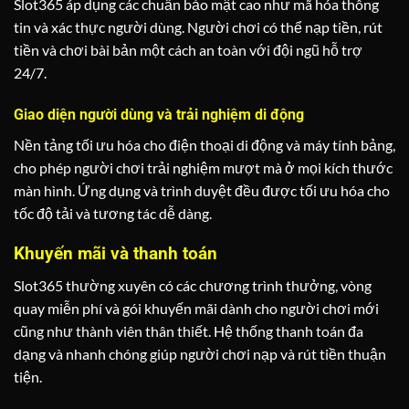
Slot365 áp dụng các chuẩn bảo mật cao như mã hóa thông
tin và xác thực người dùng. Người chơi có thể nạp tiền, rút
tiền và chơi bài bản một cách an toàn với đội ngũ hỗ trợ
24/7.
Giao diện người dùng và trải nghiệm di động
Nền tảng tối ưu hóa cho điện thoại di động và máy tính bảng,
cho phép người chơi trải nghiệm mượt mà ở mọi kích thước
màn hình. Ứng dụng và trình duyệt đều được tối ưu hóa cho
tốc độ tải và tương tác dễ dàng.
Khuyến mãi và thanh toán
Slot365 thường xuyên có các chương trình thưởng, vòng
quay miễn phí và gói khuyến mãi dành cho người chơi mới
cũng như thành viên thân thiết. Hệ thống thanh toán đa
dạng và nhanh chóng giúp người chơi nạp và rút tiền thuận
tiện.