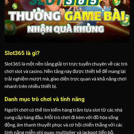
Slot365 là gì?
Slot365 là một nền tảng giải trí trực tuyến chuyên về các trò
chơi slot và casino. Nền tảng này được thiết kế để mang lại
trải nghiệm mượt mà, giao diện trực quan và khả năng chơi
nhanh trên nhiều thiết bị.
Danh mục trò chơi và tính năng
Người chơi có thể tìm kiếm hàng trăm tựa slot từ các nhà
cung cấp hàng đầu. Mỗi trò chơi đi kèm với đồ họa sống
động, âm thanh thuyết phục và cơ hội chiến thắng với các
tính năng miễn phí quay, multiplier và jackpot tiến bộ.