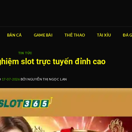
BẮN CÁ
GAME BÀI
THỂ THAO
TÀI XỈU
ĐÁ 
TIN TỨC
ghiệm slot trực tuyến đỉnh cao
O
17-07-2026
BỞI
NGUYỄN THỊ NGỌC LAN