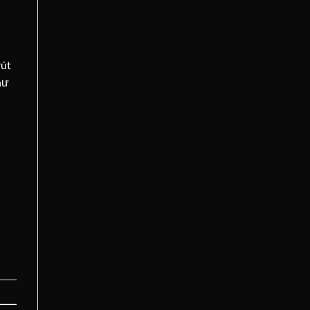
rút
hư