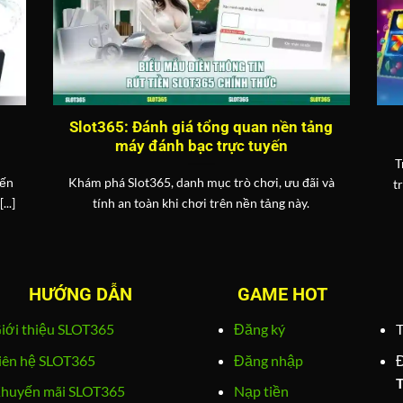
Slot365: Đánh giá tổng quan nền tảng
máy đánh bạc trực tuyến
T
yến
Khám phá Slot365, danh mục trò chơi, ưu đãi và
t
..]
tính an toàn khi chơi trên nền tảng này.
HƯỚNG DẪN
GAME HOT
iới thiệu SLOT365
Đăng ký
T
iên hệ SLOT365
Đăng nhập
Đ
T
huyến mãi SLOT365
Nạp tiền