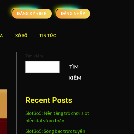
ĐĂNG KÝ +88K
ĐĂNG NHẬP
GÀ
XỔ SỐ
TIN TỨC
Tìm kiếm
TÌM
KIẾM
Recent Posts
Slot365: Nền tảng trò chơi slot
hiện đại và an toàn
Slot365: Sòng bạc trực tuyến